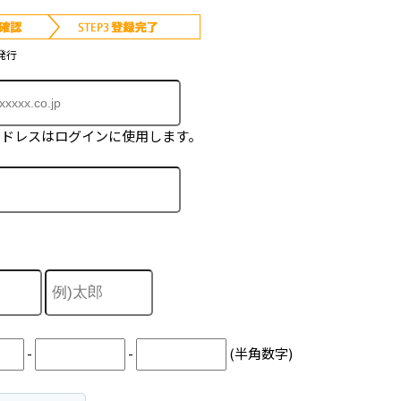
発行
アドレスはログインに使用します。
-
-
(半角数字)