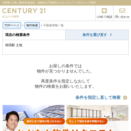
蒔田駅 土地｜横浜市港北区・新横浜の不動産ならセンチュリー21ヨコハマ地所
LINEで相談
問い合わせ
TOPページ
>
物件検索
>
不動産情報一覧
現在の検索条件
条件を選び直す
蒔田駅 土地
お探しの条件では
物件が見つかりませんでした。
再度条件を指定しなおして
物件の検索をお願いいたします。
条件を指定し直して検索