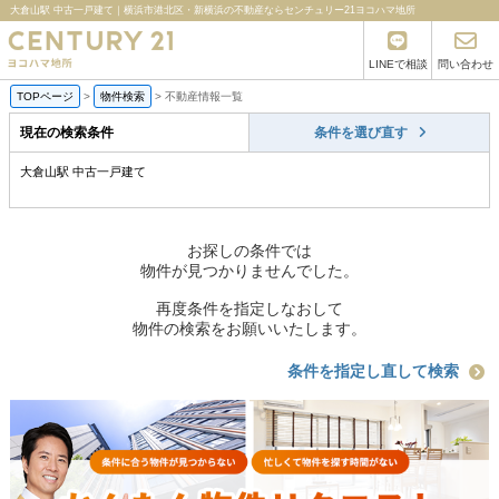
大倉山駅 中古一戸建て｜横浜市港北区・新横浜の不動産ならセンチュリー21ヨコハマ地所
LINEで相談
問い合わせ
TOPページ
>
物件検索
>
不動産情報一覧
現在の検索条件
条件を選び直す
大倉山駅 中古一戸建て
お探しの条件では
物件が見つかりませんでした。
再度条件を指定しなおして
物件の検索をお願いいたします。
条件を指定し直して検索