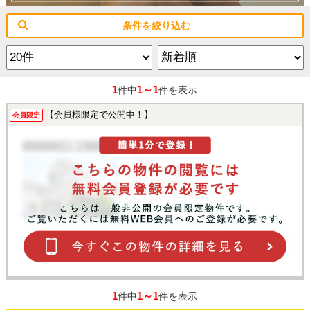
条件を絞り込む
1
1～1
件中
件を表示
【会員様限定で公開中！】
会員限定
1
1～1
件中
件を表示