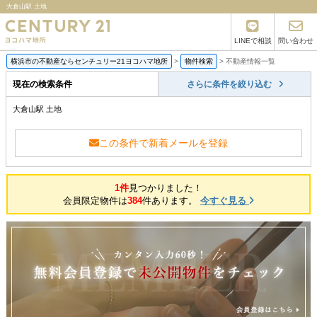
大倉山駅 土地
LINEで相談
問い合わせ
横浜市の不動産ならセンチュリー21ヨコハマ地所
>
物件検索
>
不動産情報一覧
現在の検索条件
さらに条件を絞り込む
大倉山駅 土地
この条件で新着メールを登録
1件
見つかりました！
会員限定物件は
384
件あります。
今すぐ見る