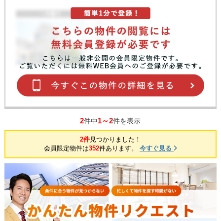
2
1～2
件中
件を表示
2件
見つかりました！
会員限定物件は
352
件あります。
今すぐ見る