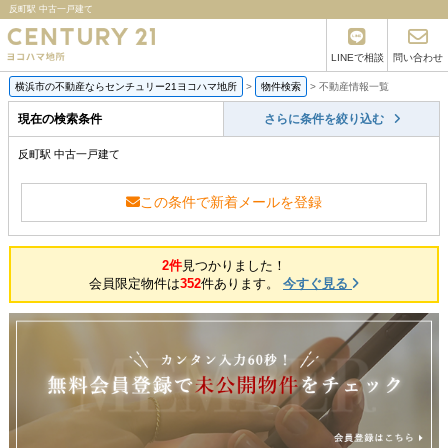
反町駅 中古一戸建て
LINEで相談
問い合わせ
横浜市の不動産ならセンチュリー21ヨコハマ地所
>
物件検索
>
不動産情報一覧
現在の検索条件
さらに条件を絞り込む
反町駅 中古一戸建て
この条件で新着メールを登録
2件
見つかりました！
会員限定物件は
352
件あります。
今すぐ見る