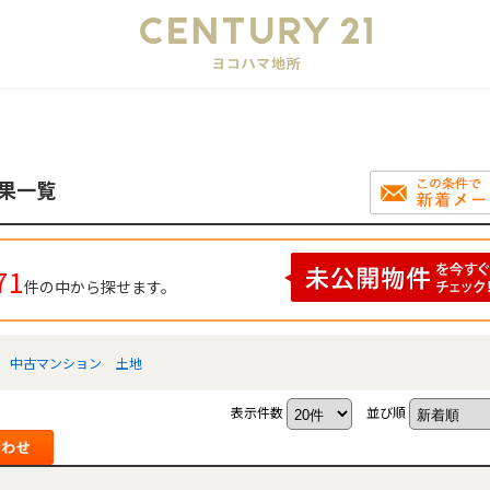
会
果一覧
71
件の中から探せます。
中古マンション
土地
表示件数
並び順