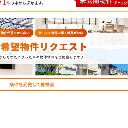
71
件の中から探せます。
P
SEARCH
トップページ
新横浜のマン
Y
SALE
買いたい
売りたい
NT
LEASE BACK
借りたい
リースバック
HERITANCE
COMPANY
不動産相続
会社概要