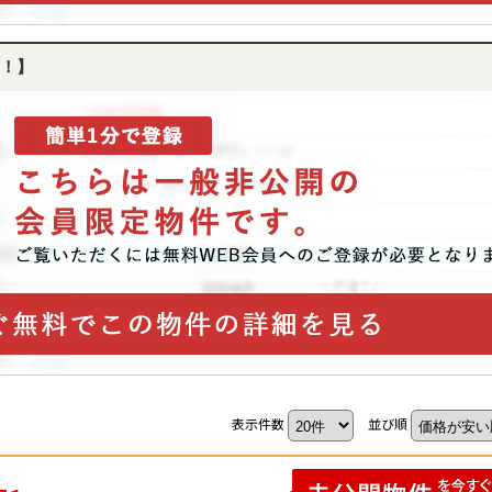
！】
表示件数
並び順