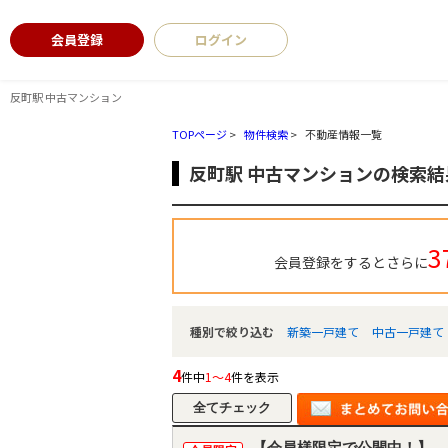
会員登録
ログイン
反町駅 中古マンション
TOPページ
>
物件検索
>
不動産情報一覧
反町駅 中古マンションの検索結
3
会員登録をするとさらに
種別で絞り込む
新築一戸建て
中古一戸建て
4
件中
1～4
件を表示