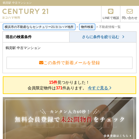
鶴見駅 中古マンション
LINEで相談
問い合わせ
横浜市の不動産ならセンチュリー21ヨコハマ地所
>
物件検索
>
不動産情報一覧
現在の検索条件
さらに条件を絞り込む
鶴見駅 中古マンション
この条件で新着メールを登録
15件
見つかりました！
会員限定物件は
371
件あります。
今すぐ見る