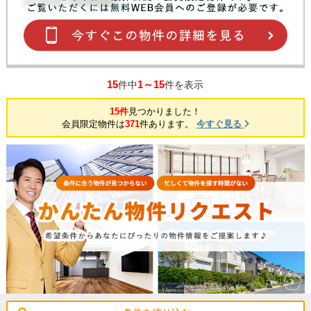
15
1～15
件中
件を表示
15件
見つかりました！
会員限定物件は
371
件あります。
今すぐ見る