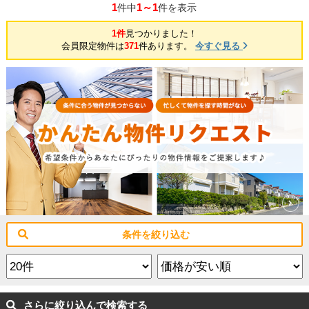
1
1～1
件中
件を表示
1件
見つかりました！
会員限定物件は
371
件あります。
今すぐ見る
条件を絞り込む
さらに絞り込んで検索する