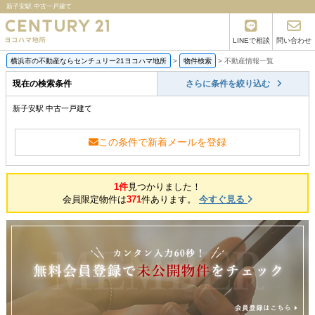
新子安駅 中古一戸建て
LINEで相談
問い合わせ
横浜市の不動産ならセンチュリー21ヨコハマ地所
>
物件検索
>
不動産情報一覧
現在の検索条件
さらに条件を絞り込む
新子安駅 中古一戸建て
この条件で新着メールを登録
1件
見つかりました！
会員限定物件は
371
件あります。
今すぐ見る