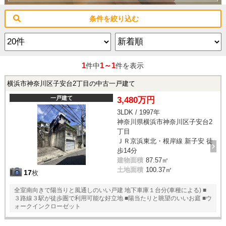
条件を絞り込む
1
1～1
件中
件を表示
横浜市神奈川区子安台2丁目の中古一戸建て
一戸建て
3,480万円
3LDK / 1997年
神奈川県横浜市神奈川区子安台2
丁目
ＪＲ京浜東北・根岸線 新子安 徒
歩14分
建物面積
87.57㎡
土地面積
100.37㎡
17
枚
全室南向きで陽当りと風通しのいい戸建 地下車庫１台分(車種による) ■
３路線３駅が徒歩圏で利用可能な好立地 ■陽当たりと眺望のいいお庭 ■ウ
ォークインクローゼット