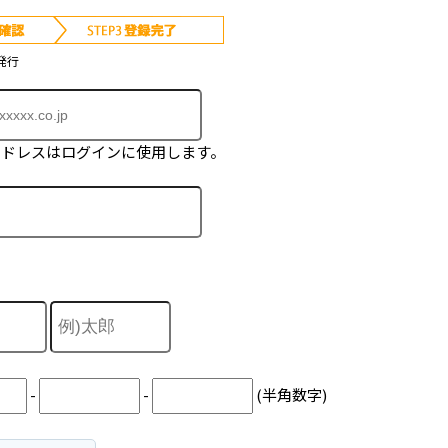
発行
アドレスはログインに使用します。
-
-
(半角数字)