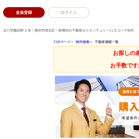
会員登録
ログイン
玉川学園前駅 土地｜横浜市港北区・新横浜の不動産ならセンチュリー21ヨコハマ地所
TOPページ
>
物件検索
>
不動産情報一覧
お探しの
お手数です