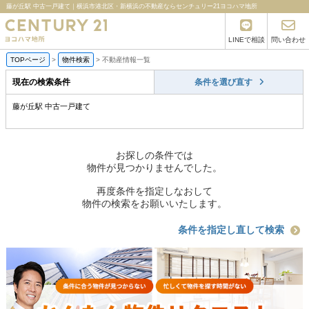
藤が丘駅 中古一戸建て｜横浜市港北区・新横浜の不動産ならセンチュリー21ヨコハマ地所
LINEで相談
問い合わせ
TOPページ
>
物件検索
>
不動産情報一覧
現在の検索条件
条件を選び直す
藤が丘駅 中古一戸建て
お探しの条件では
物件が見つかりませんでした。
再度条件を指定しなおして
物件の検索をお願いいたします。
条件を指定し直して検索