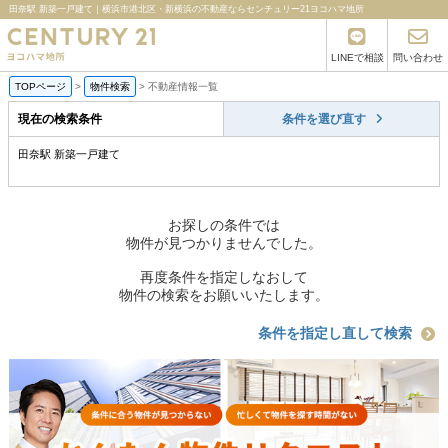
田奈駅 新築一戸建て｜横浜市港北区・新横浜の不動産ならセンチュリー21ヨコハマ地所
LINEで相談
問い合わせ
TOPページ
>
物件検索
>
不動産情報一覧
現在の検索条件
条件を選び直す
田奈駅 新築一戸建て
お探しの条件では
物件が見つかりませんでした。
再度条件を指定しなおして
物件の検索をお願いいたします。
条件を指定し直して検索