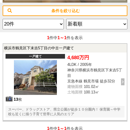
条件を絞り込む
1
1～1
件中
件を表示
横浜市鶴見区下末吉5丁目の中古一戸建て
一戸建て
4,680万円
4LDK / 2005年
神奈川県横浜市鶴見区下末吉5丁
目
京急本線 鶴見市場 徒歩32分
建物面積
101.02㎡
土地面積
100.13㎡
13
枚
スーパー、ドラッグストア、県立公園が徒歩１０分圏内！ 保育園～中学
校も近くに揃う子育て世帯に人気のエリア
1
1～1
件中
件を表示