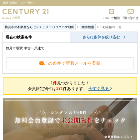
鶴見市場駅 中古一戸建て
LINEで相談
問い合わせ
横浜市の不動産ならセンチュリー21ヨコハマ地所
>
物件検索
>
不動産情報一覧
現在の検索条件
さらに条件を絞り込む
鶴見市場駅 中古一戸建て
この条件で新着メールを登録
1件
見つかりました！
会員限定物件は
371
件あります。
今すぐ見る