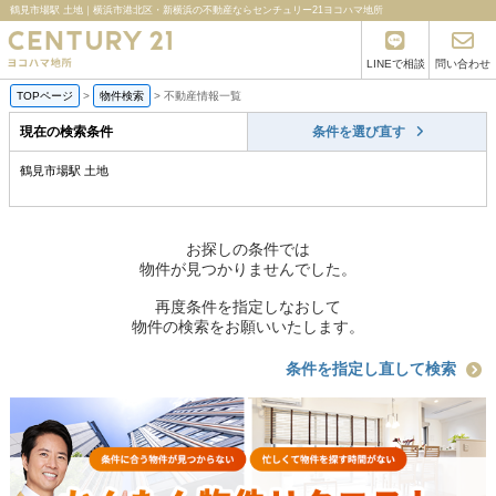
鶴見市場駅 土地｜横浜市港北区・新横浜の不動産ならセンチュリー21ヨコハマ地所
LINEで相談
問い合わせ
TOPページ
>
物件検索
>
不動産情報一覧
現在の検索条件
条件を選び直す
鶴見市場駅 土地
お探しの条件では
物件が見つかりませんでした。
再度条件を指定しなおして
物件の検索をお願いいたします。
条件を指定し直して検索