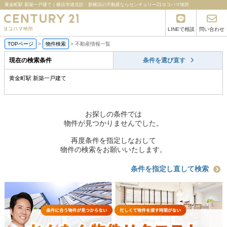
黄金町駅 新築一戸建て｜横浜市港北区・新横浜の不動産ならセンチュリー21ヨコハマ地所
LINEで相談
問い合わせ
TOPページ
>
物件検索
>
不動産情報一覧
現在の検索条件
条件を選び直す
黄金町駅 新築一戸建て
お探しの条件では
物件が見つかりませんでした。
再度条件を指定しなおして
物件の検索をお願いいたします。
条件を指定し直して検索