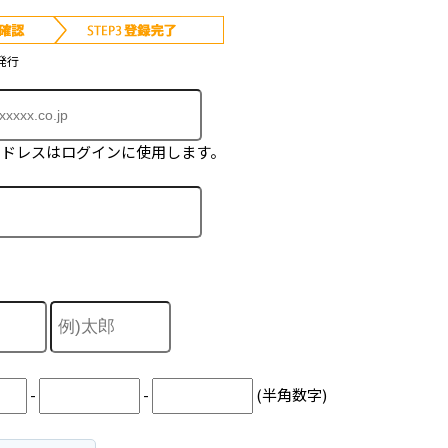
発行
アドレスはログインに使用します。
-
-
(半角数字)