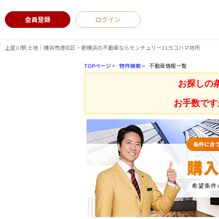
会員登録
ログイン
上星川駅 土地｜横浜市港北区・新横浜の不動産ならセンチュリー21ヨコハマ地所
TOPページ
>
物件検索
>
不動産情報一覧
お探しの
お手数です