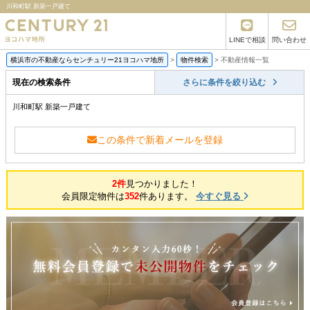
川和町駅 新築一戸建て
LINEで相談
問い合わせ
横浜市の不動産ならセンチュリー21ヨコハマ地所
>
物件検索
>
不動産情報一覧
現在の検索条件
さらに条件を絞り込む
川和町駅 新築一戸建て
この条件で新着メールを登録
2件
見つかりました！
会員限定物件は
352
件あります。
今すぐ見る