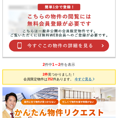
2
1～2
件中
件を表示
2件
見つかりました！
会員限定物件は
352
件あります。
今すぐ見る