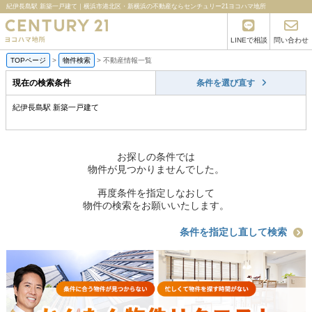
紀伊長島駅 新築一戸建て｜横浜市港北区・新横浜の不動産ならセンチュリー21ヨコハマ地所
LINEで相談
問い合わせ
TOPページ
>
物件検索
>
不動産情報一覧
現在の検索条件
条件を選び直す
紀伊長島駅 新築一戸建て
お探しの条件では
物件が見つかりませんでした。
再度条件を指定しなおして
物件の検索をお願いいたします。
条件を指定し直して検索