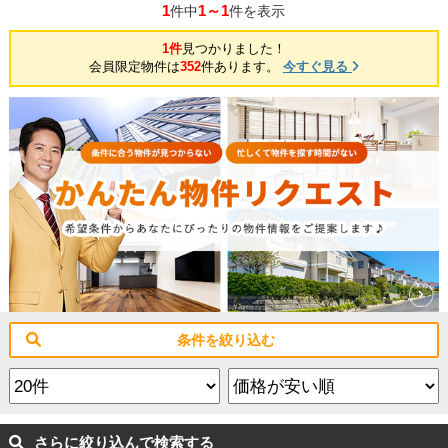
1
1～1
件中
件を表示
1件
見つかりました！
会員限定物件は
352
件あります。
今すぐ見る
条件を絞り込む
さらに絞り込んで検索する