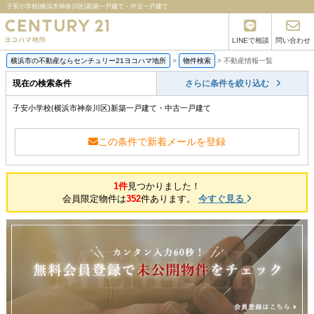
子安小学校(横浜市神奈川区)新築一戸建て・中古一戸建て
LINEで相談
問い合わせ
横浜市の不動産ならセンチュリー21ヨコハマ地所
>
物件検索
>
不動産情報一覧
現在の検索条件
さらに条件を絞り込む
子安小学校(横浜市神奈川区)新築一戸建て・中古一戸建て
この条件で新着メールを登録
1件
見つかりました！
会員限定物件は
352
件あります。
今すぐ見る