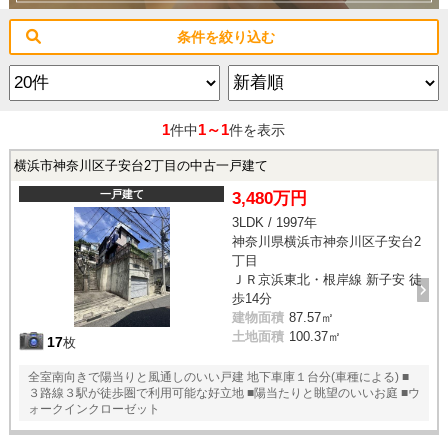
条件を絞り込む
1
1～1
件中
件を表示
横浜市神奈川区子安台2丁目の中古一戸建て
一戸建て
3,480万円
3LDK / 1997年
神奈川県横浜市神奈川区子安台2
丁目
ＪＲ京浜東北・根岸線 新子安 徒
歩14分
建物面積
87.57㎡
土地面積
100.37㎡
17
枚
全室南向きで陽当りと風通しのいい戸建 地下車庫１台分(車種による) ■
３路線３駅が徒歩圏で利用可能な好立地 ■陽当たりと眺望のいいお庭 ■ウ
ォークインクローゼット