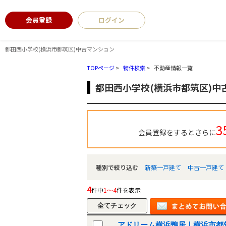
会員登録
ログイン
都田西小学校(横浜市都筑区)中古マンション
TOPページ
>
物件検索
>
不動産情報一覧
都田西小学校(横浜市都筑区)中
3
会員登録をするとさらに
種別で絞り込む
新築一戸建て
中古一戸建て
4
件中
1～4
件を表示
アドリーム横浜鴨居｜横浜市都