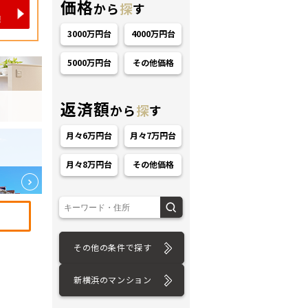
価格
から
探
す
3000万円台
4000万円台
5000万円台
その他価格
返済額
から
探
す
ション
月々6万円台
月々7万円台
月々8万円台
その他価格
その他の条件で探す
新横浜のマンション