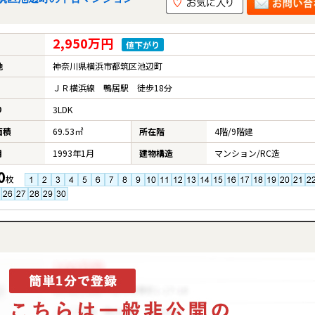
2,950万円
値下がり
地
神奈川県横浜市都筑区池辺町
ＪＲ横浜線 鴨居駅 徒歩18分
り
3LDK
面積
69.53㎡
所在階
4階/9階建
月
1993年1月
建物構造
マンション/RC造
0
枚