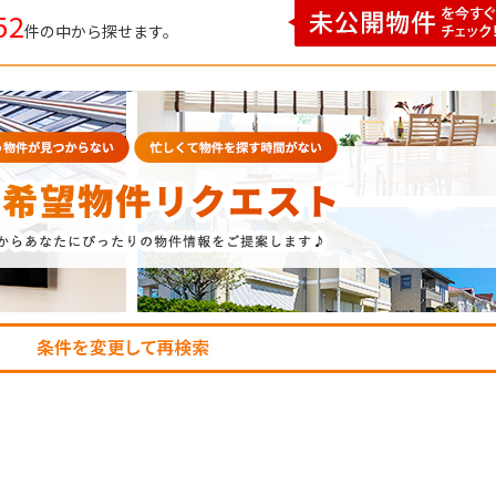
52
件の中から探せます。
P
SEARCH
トップページ
新横浜のマン
Y
SALE
買いたい
売りたい
NT
LEASE BACK
借りたい
リースバック
HERITANCE
COMPANY
不動産相続
会社概要