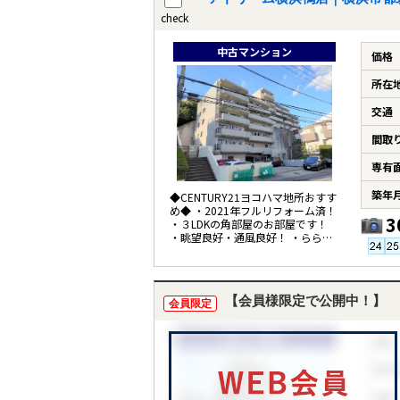
check
中古マンション
価格
所在
交通
間取
専有
築年
◆CENTURY21ヨコハマ地所おすす
め◆ ・2021年フルリフォーム済！
3
・３LDKの角部屋のお部屋です！
・眺望良好・通風良好！ ・ららぽ
ーと横浜まで徒歩5分！！
【会員様限定で公開中！】
会員限定