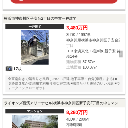
横浜市神奈川区子安台2丁目の中古一戸建て
一戸建て
3,480万円
3LDK / 1997年
神奈川県横浜市神奈川区子安台2
丁目
ＪＲ京浜東北・根岸線 新子安 徒
歩14分
建物面積
87.57㎡
土地面積
100.37㎡
17
枚
全室南向きで陽当りと風通しのいい戸建 地下車庫１台分(車種による) ■
３路線３駅が徒歩圏で利用可能な好立地 ■陽当たりと眺望のいいお庭 ■ウ
ォークインクローゼット
ライオンズ横濱アリーナヒル|横浜市神奈川区新子安2丁目の中古マンション
マンション
8,280万円
4LDK / 2006年
2階/9階建