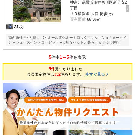
神奈川県横浜市神奈川区新子安2
丁目
ＪＲ横浜線 大口 徒歩9分
専有面積
99.96㎡
31
枚
南西角住戸×大型４LDK オール電化オートロックマンション ■ウォークイ
ン＋シューズインクローゼット ■大切なペットと暮らせます(細則有)
5
1～5
件中
件を表示
5件
見つかりました！
会員限定物件は
352
件あります。
今すぐ見る