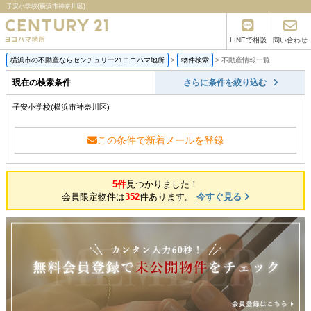
子安小学校(横浜市神奈川区)
LINEで相談
問い合わせ
横浜市の不動産ならセンチュリー21ヨコハマ地所
>
物件検索
>
不動産情報一覧
現在の検索条件
さらに条件を絞り込む
子安小学校(横浜市神奈川区)
この条件で新着メールを登録
5件
見つかりました！
会員限定物件は
352
件あります。
今すぐ見る