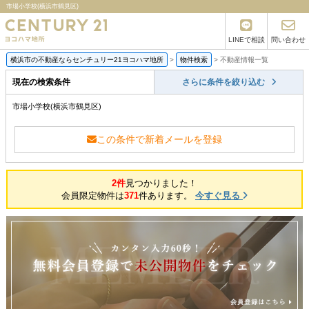
市場小学校(横浜市鶴見区)
LINEで相談
問い合わせ
横浜市の不動産ならセンチュリー21ヨコハマ地所
>
物件検索
>
不動産情報一覧
現在の検索条件
さらに条件を絞り込む
市場小学校(横浜市鶴見区)
この条件で新着メールを登録
2件
見つかりました！
会員限定物件は
371
件あります。
今すぐ見る