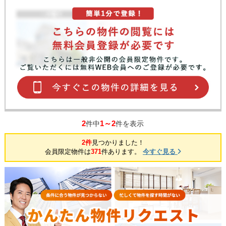
2
1～2
件中
件を表示
2件
見つかりました！
会員限定物件は
371
件あります。
今すぐ見る