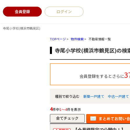
会員登録
ログイン
寺尾小学校(横浜市鶴見区)
TOPページ
>
物件検索
>
不動産情報一覧
寺尾小学校(横浜市鶴見区)の検
3
会員登録をするとさらに
種別で絞り込む
新築一戸建て
中古一戸建て
4
件中
1～4
件を表示