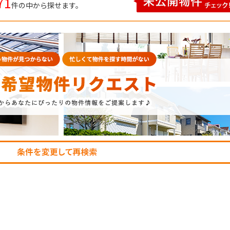
71
件の中から探せます。
P
SEARCH
トップページ
新横浜のマン
Y
SALE
買いたい
売りたい
NT
LEASE BACK
借りたい
リースバック
HERITANCE
COMPANY
不動産相続
会社概要