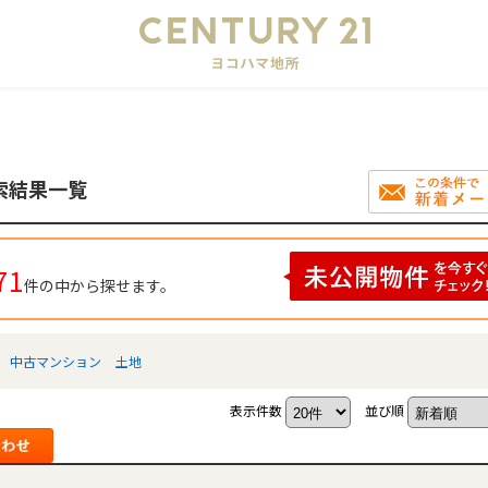
会
索結果一覧
71
件の中から探せます。
中古マンション
土地
表示件数
並び順