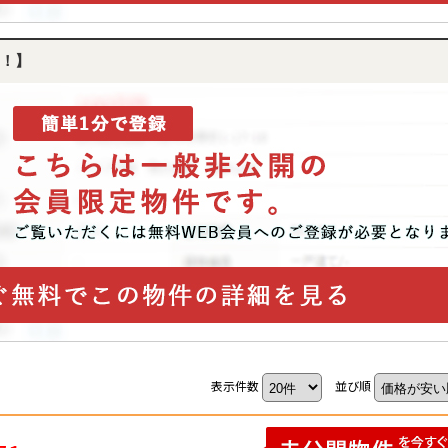
！】
表示件数
並び順