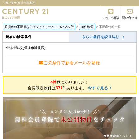
小机小学校(横浜市港北区)
LINEで相談
問い合わせ
横浜市の不動産ならセンチュリー21ヨコハマ地所
>
物件検索
>
不動産情報一覧
現在の検索条件
さらに条件を絞り込む
小机小学校(横浜市港北区)
この条件で新着メールを登録
4件
見つかりました！
会員限定物件は
371
件あります。
今すぐ見る