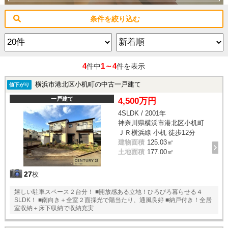
条件を絞り込む
4
1～4
件中
件を表示
横浜市港北区小机町の中古一戸建て
値下がり
一戸建て
4,500万円
4SLDK / 2001年
神奈川県横浜市港北区小机町
ＪＲ横浜線 小机 徒歩12分
建物面積
125.03㎡
土地面積
177.00㎡
27
枚
嬉しい駐車スペース２台分！ ■開放感ある立地！ひろびろ暮らせる４
SLDK！ ■南向き＋全室２面採光で陽当たり、通風良好 ■納戸付き！全居
室収納＋床下収納で収納充実