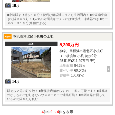
15
枚
■小机駅より徒歩１５分！便利な新横浜エリアも生活圏内！ ■全室南東向
きで陽当り良好！ ■人気の対面式キッチンには食洗機・浄水器つき ■カー
スペース１台分(車種による)
横浜市港北区小机町の土地
NEW
土地
5,390万円
神奈川県横浜市港北区小机町
ＪＲ横浜線 小机 徒歩2分
25.51坪(211.29万円 /坪)
土地面積
84.33㎡
建ぺい率
60.0(%)
容積率
180.0(%)
14
枚
駅徒歩２分の好立地！ ■新横浜店舗からすぐにご案内可能です！ ■建築条
件なしなのでお好きなハウスメーカーで建築可能！ ■南西道路に面して
いるので陽当たり良好
4
1～4
件中
件を表示