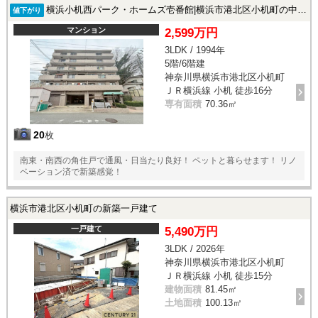
横浜小机西パーク・ホームズ壱番館|横浜市港北区小机町の中古マンション
値下がり
マンション
2,599万円
3LDK / 1994年
5階/6階建
神奈川県横浜市港北区小机町
ＪＲ横浜線 小机 徒歩16分
専有面積
70.36㎡
20
枚
南東・南西の角住戸で通風・日当たり良好！ ペットと暮らせます！ リノ
ベーション済で新築感覚！
横浜市港北区小机町の新築一戸建て
一戸建て
5,490万円
3LDK / 2026年
神奈川県横浜市港北区小机町
ＪＲ横浜線 小机 徒歩15分
建物面積
81.45㎡
土地面積
100.13㎡