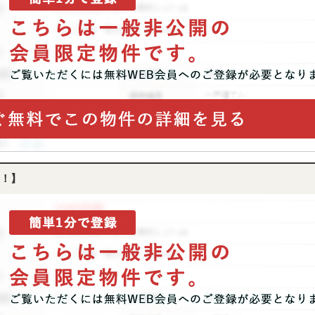
P
SEARCH
トップページ
新横浜のマン
！】
Y
SALE
買いたい
売りたい
NT
LEASE BACK
借りたい
リースバック
HERITANCE
COMPANY
不動産相続
会社概要