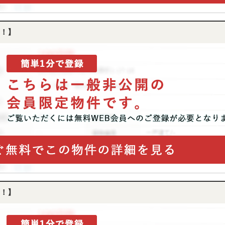
！】
！】