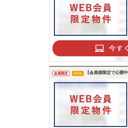
TO
【会員様限定で公開中
BU
会員限定
NEW
RE
IN