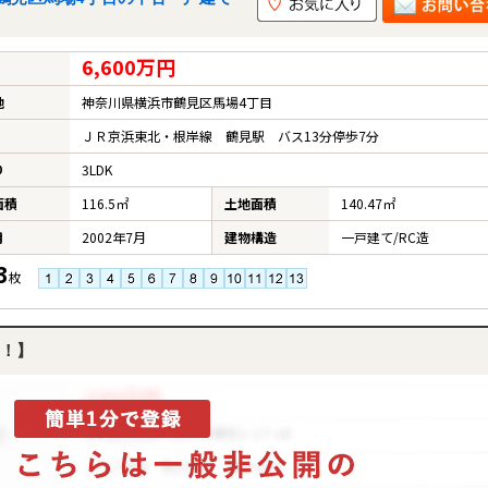
6,600万円
地
神奈川県横浜市鶴見区馬場4丁目
ＪＲ京浜東北・根岸線 鶴見駅 バス13分停歩7分
り
3LDK
面積
116.5㎡
土地面積
140.47㎡
月
2002年7月
建物構造
一戸建て/RC造
3
枚
！】