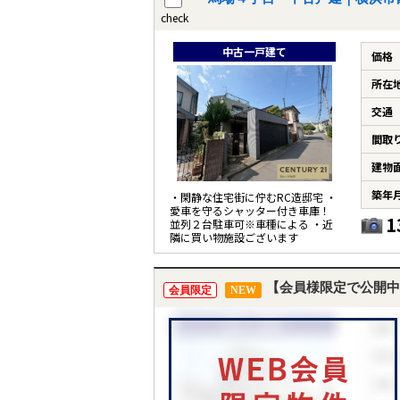
check
中古一戸建て
価格
所在
交通
間取
建物
築年
・閑静な住宅街に佇むRC造邸宅 ・
愛車を守るシャッター付き車庫！
1
並列２台駐車可※車種による ・近
隣に買い物施設ございます
【会員様限定で公開中
会員限定
NEW