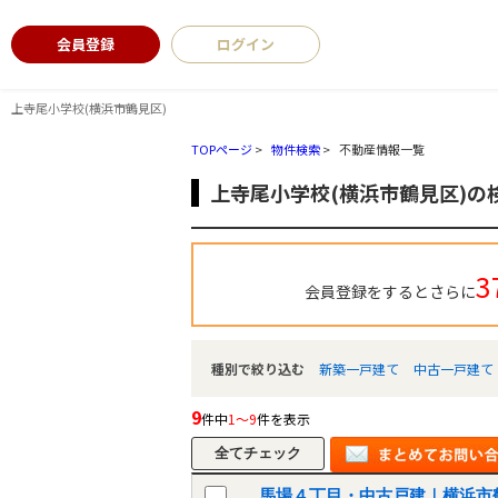
会員登録
ログイン
上寺尾小学校(横浜市鶴見区)
TOPページ
>
物件検索
>
不動産情報一覧
上寺尾小学校(横浜市鶴見区)の
3
会員登録をするとさらに
種別で絞り込む
新築一戸建て
中古一戸建て
9
件中
1～9
件を表示
馬場４丁目・中古戸建｜横浜市