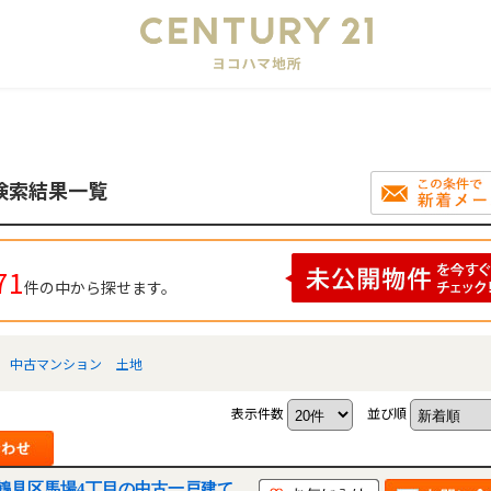
会
検索結果一覧
71
件の中から探せます。
中古マンション
土地
表示件数
並び順
鶴見区馬場4丁目の中古一戸建て