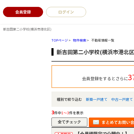
会員登録
ログイン
新吉田第二小学校(横浜市港北区)
TOPページ
>
物件検索
>
不動産情報一覧
新吉田第二小学校(横浜市港北区
3
会員登録をするとさらに
種別で絞り込む
新築一戸建て
中古一戸建て
3
件中
1～3
件を表示