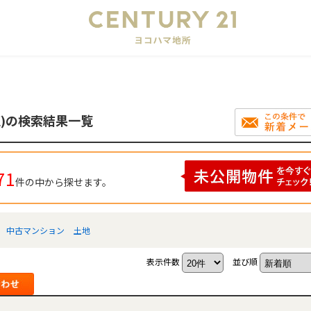
会
)の検索結果一覧
71
件の中から探せます。
中古マンション
土地
表示件数
並び順