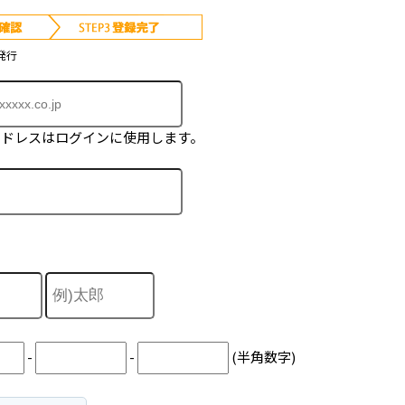
発行
アドレスはログインに使用します。
-
-
(半角数字)