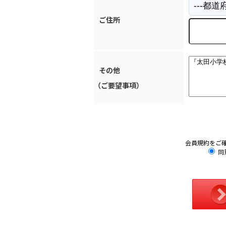
ご住所
その他
（ご要望事項）
会員規約をご
同