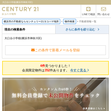
大口台小学校(横浜市神奈川区)
LINEで相談
問い合わせ
横浜市の不動産ならセンチュリー21ヨコハマ地所
>
物件検索
>
不動産情報一覧
現在の検索条件
さらに条件を絞り込む
大口台小学校(横浜市神奈川区)
この条件で新着メールを登録
4件
見つかりました！
会員限定物件は
352
件あります。
今すぐ見る