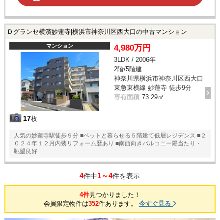
Ｄグランセ横濱妙蓮寺|横浜市神奈川区西大口の中古マンション
マンション
4,980万円
3LDK / 2006年
2階/5階建
神奈川県横浜市神奈川区西大口
東急東横線 妙蓮寺 徒歩9分
専有面積
73.29㎡
17
枚
人気の妙蓮寺駅徒歩９分 ■ペットと暮らせる５階建て低層レジデンス ■２
０２４年１２月内装リフォーム歴あり ■南西向きバルコニー陽当たり・
眺望良好
4
1～4
件中
件を表示
4件
見つかりました！
会員限定物件は
352
件あります。
今すぐ見る