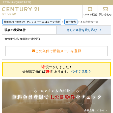
大曽根小学校(横浜市港北区)
LINEで相談
問い合わせ
横浜市の不動産ならセンチュリー21ヨコハマ地所
>
物件検索
>
不動産情報一覧
現在の検索条件
さらに条件を絞り込む
大曽根小学校(横浜市港北区)
この条件で新着メールを登録
3件
見つかりました！
会員限定物件は
384
件あります。
今すぐ見る