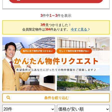
3
1～3
件中
件を表示
3件
見つかりました！
会員限定物件は
384
件あります。
今すぐ見る
条件を絞り込む