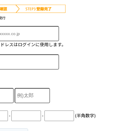
発行
アドレスはログインに使用します。
-
-
(半角数字)