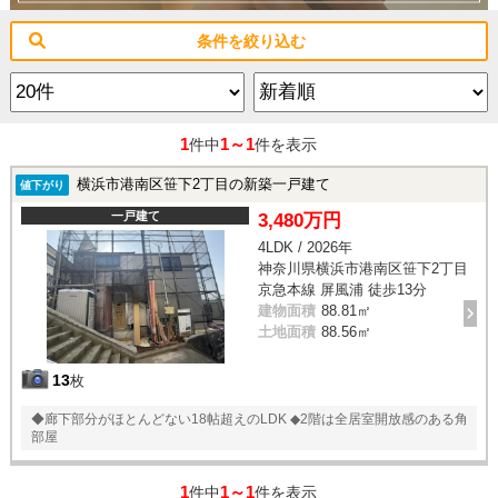
条件を絞り込む
1
1～1
件中
件を表示
横浜市港南区笹下2丁目の新築一戸建て
値下がり
一戸建て
3,480万円
4LDK / 2026年
神奈川県横浜市港南区笹下2丁目
京急本線 屏風浦 徒歩13分
建物面積
88.81㎡
土地面積
88.56㎡
13
枚
◆廊下部分がほとんどない18帖超えのLDK ◆2階は全居室開放感のある角
部屋
1
1～1
件中
件を表示