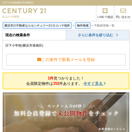
日下小学校(横浜市港南区)
LINEで相談
問い合わせ
横浜市の不動産ならセンチュリー21ヨコハマ地所
>
物件検索
>
不動産情報一覧
現在の検索条件
さらに条件を絞り込む
日下小学校(横浜市港南区)
この条件で新着メールを登録
1件
見つかりました！
会員限定物件は
352
件あります。
今すぐ見る