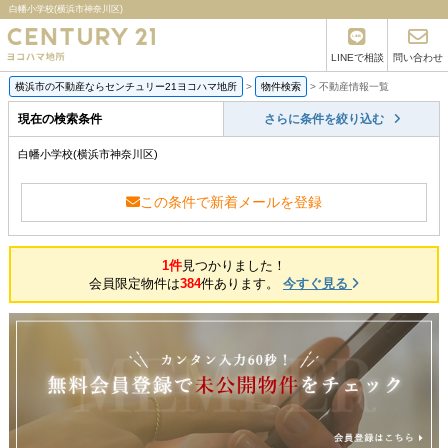
白幡小学校(横浜市神奈川区)
LINEで相談
問い合わせ
横浜市の不動産ならセンチュリー21ヨコハマ地所
>
物件検索
>
不動産情報一覧
現在の検索条件
さらに条件を絞り込む
白幡小学校(横浜市神奈川区)
この条件で新着メールを登録
1件
見つかりました！
会員限定物件は
384
件あります。
今すぐ見る