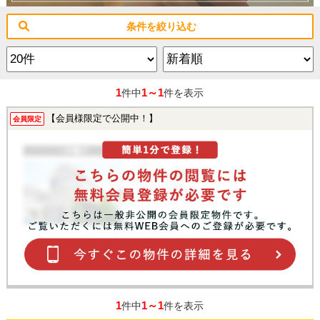
条件を絞り込む
1
1～1
件中
件を表示
【会員様限定で公開中！】
会員限定
1
1～1
件中
件を表示