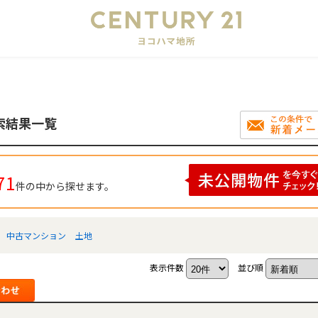
会
索結果一覧
71
件の中から探せます。
中古マンション
土地
表示件数
並び順