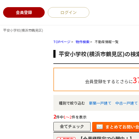
会員登録
ログイン
平安小学校(横浜市鶴見区)
TOPページ
>
物件検索
>
不動産情報一覧
平安小学校(横浜市鶴見区)の検
3
会員登録をするとさらに
種別で絞り込む
新築一戸建て
中古一戸建て
2
件中
1～2
件を表示