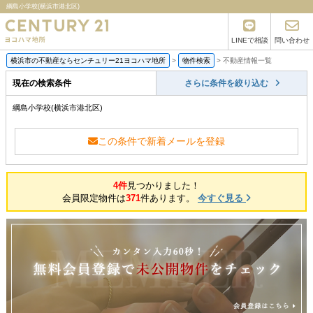
綱島小学校(横浜市港北区)
LINEで相談
問い合わせ
横浜市の不動産ならセンチュリー21ヨコハマ地所
>
物件検索
>
不動産情報一覧
現在の検索条件
さらに条件を絞り込む
綱島小学校(横浜市港北区)
この条件で新着メールを登録
4件
見つかりました！
会員限定物件は
371
件あります。
今すぐ見る