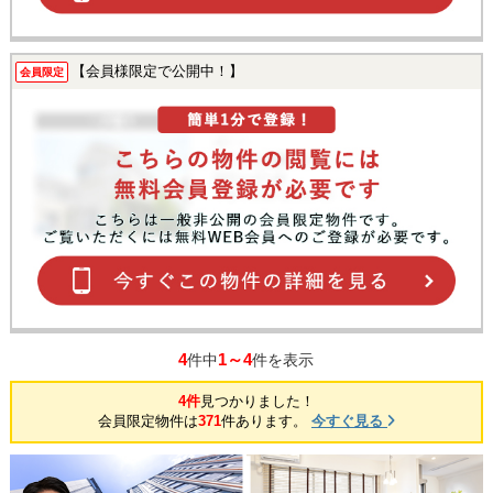
【会員様限定で公開中！】
会員限定
4
1～4
件中
件を表示
4件
見つかりました！
会員限定物件は
371
件あります。
今すぐ見る