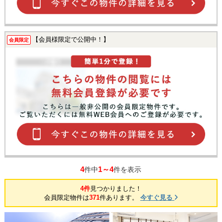
【会員様限定で公開中！】
会員限定
4
1～4
件中
件を表示
4件
見つかりました！
会員限定物件は
371
件あります。
今すぐ見る