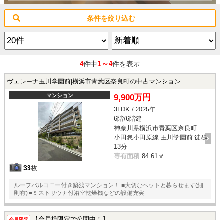
条件を絞り込む
4
1～4
件中
件を表示
ヴェレーナ玉川学園前|横浜市青葉区奈良町の中古マンション
マンション
9,900万円
3LDK / 2025年
6階/6階建
神奈川県横浜市青葉区奈良町
小田急小田原線 玉川学園前 徒歩
13分
専有面積
84.61㎡
33
枚
ルーフバルコニー付き築浅マンション！ ■大切なペットと暮らせます(細
則有) ■ミストサウナ付浴室乾燥機などの設備充実
【会員様限定で公開中！】
会員限定