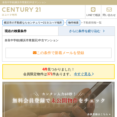
奈良中学校(横浜市青葉区)中古マンション
LINEで相談
問い合わせ
横浜市の不動産ならセンチュリー21ヨコハマ地所
>
物件検索
>
不動産情報一覧
現在の検索条件
さらに条件を絞り込む
奈良中学校(横浜市青葉区)中古マンション
この条件で新着メールを登録
4件
見つかりました！
会員限定物件は
371
件あります。
今すぐ見る