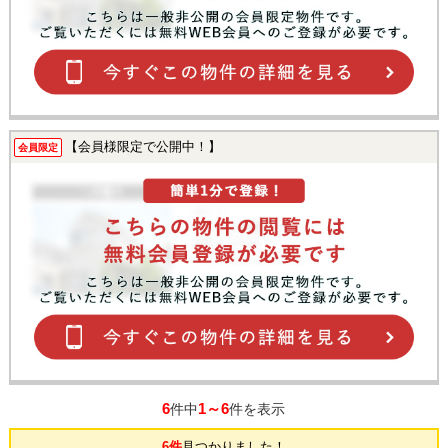
【会員様限定で公開中！】
会員限定
6
1～6
件中
件を表示
6件
見つかりました！