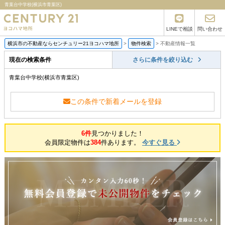
青葉台中学校(横浜市青葉区)
LINEで相談
問い合わせ
横浜市の不動産ならセンチュリー21ヨコハマ地所
>
物件検索
>
不動産情報一覧
現在の検索条件
さらに条件を絞り込む
青葉台中学校(横浜市青葉区)
この条件で新着メールを登録
6件
見つかりました！
会員限定物件は
384
件あります。
今すぐ見る