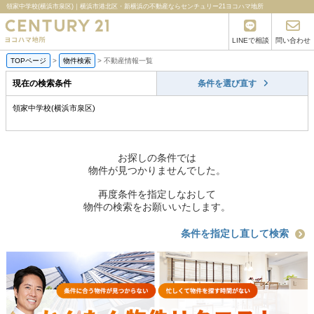
領家中学校(横浜市泉区)｜横浜市港北区・新横浜の不動産ならセンチュリー21ヨコハマ地所
LINEで相談
問い合わせ
TOPページ
>
物件検索
>
不動産情報一覧
現在の検索条件
条件を選び直す
領家中学校(横浜市泉区)
お探しの条件では
物件が見つかりませんでした。
再度条件を指定しなおして
物件の検索をお願いいたします。
条件を指定し直して検索