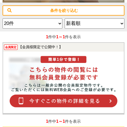
条件を絞り込む
1
1～1
件中
件を表示
【会員様限定で公開中！】
会員限定
1
1～1
件中
件を表示