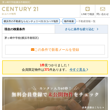
茅ヶ崎中学校(横浜市都筑区)
LINEで相談
問い合わせ
横浜市の不動産ならセンチュリー21ヨコハマ地所
>
物件検索
>
不動産情報一覧
現在の検索条件
さらに条件を絞り込む
茅ヶ崎中学校(横浜市都筑区)
この条件で新着メールを登録
1件
見つかりました！
会員限定物件は
371
件あります。
今すぐ見る