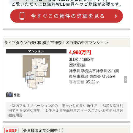
ライブタウン白楽C棟|横浜市神奈川区白楽の中古マンション
マンション
4,980万円
3LDK / 1992年
2階/3階建
神奈川県横浜市神奈川区白楽
東急東横線 東白楽 徒歩5分
専有面積
95.22㎡
9
枚
・室内フルリノベーション済み！陽当たりの良い角住戸 ・３駅３路線利
用できる便利な立地 ・１住戸１台平面駐車スペースございます※別途月
額費用要
【会員様限定で公開中！】
会員限定