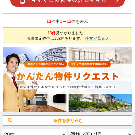
13
1～13
件中
件を表示
13件
見つかりました！
会員限定物件は
352
件あります。
今すぐ見る
条件を絞り込む