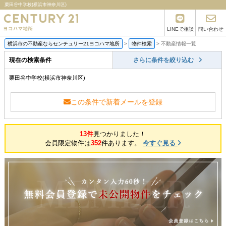
栗田谷中学校(横浜市神奈川区)
LINEで相談
問い合わせ
横浜市の不動産ならセンチュリー21ヨコハマ地所
>
物件検索
>
不動産情報一覧
現在の検索条件
さらに条件を絞り込む
栗田谷中学校(横浜市神奈川区)
この条件で新着メールを登録
13件
見つかりました！
会員限定物件は
352
件あります。
今すぐ見る