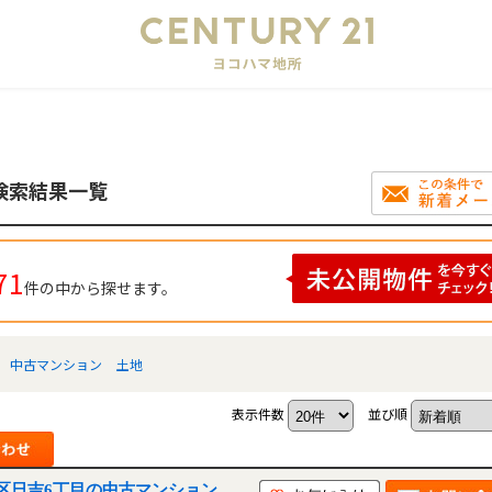
会
検索結果一覧
71
件の中から探せます。
中古マンション
土地
表示件数
並び順
区日吉6丁目の中古マンション