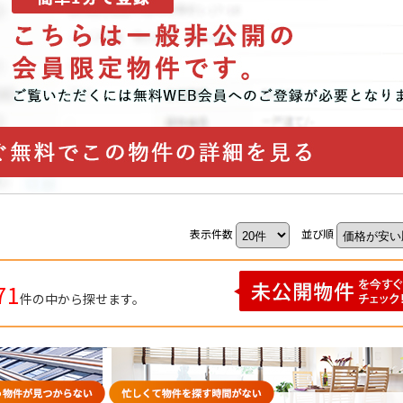
P
SEARCH
トップページ
新横浜のマン
Y
SALE
表示件数
並び順
買いたい
売りたい
71
件の中から探せます。
NT
LEASE BACK
借りたい
リースバック
HERITANCE
COMPANY
不動産相続
会社概要