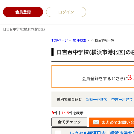
会員登録
ログイン
日吉台中学校(横浜市港北区)
TOPページ
>
物件検索
>
不動産情報一覧
日吉台中学校(横浜市港北区)の
3
会員登録をするとさらに
種別で絞り込む
新築一戸建て
中古一戸建て
5
件中
1～5
件を表示
レクセル横濱日吉｜横浜市港北