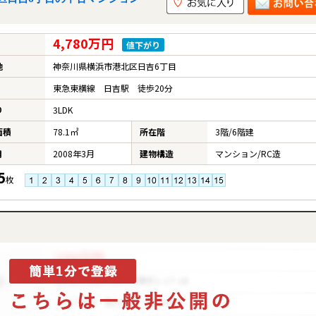
4,780万円
値下がり
地
神奈川県横浜市港北区日吉6丁目
東急東横線 日吉駅 徒歩20分
り
3LDK
面積
78.1㎡
所在階
3階/6階建
月
2008年3月
建物構造
マンション/RC造
5
枚