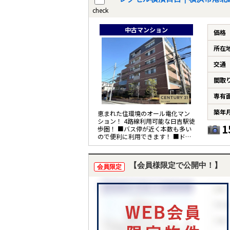
check
中古マンション
価格
所在
交通
間取
専有
築年
恵まれた住環境のオール電化マン
ション！ 4路線利用可能な日吉駅徒
1
歩圏！ ■バス停が近く本数も多い
ので便利に利用できます！ ■ドラ
ッグストアやスーパーが至近で便
利な環境
【会員様限定で公開中！】
会員限定