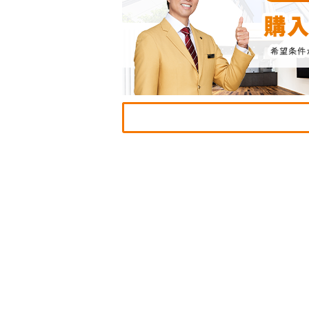
ST
CO