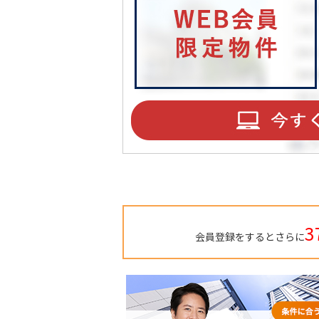
TO
BU
3
会員登録をするとさらに
RE
IN