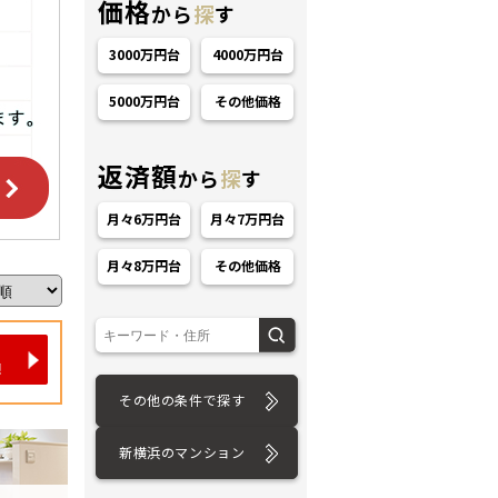
価格
から
探
す
3000万円台
4000万円台
5000万円台
その他価格
返済額
から
探
す
ション
月々6万円台
月々7万円台
月々8万円台
その他価格
その他の条件で探す
新横浜のマンション