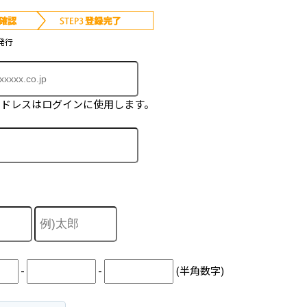
発行
アドレスはログインに使用します。
-
-
(半角数字)