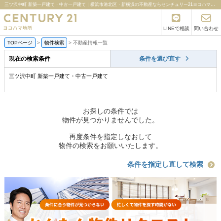
三ツ沢中町 新築一戸建て・中古一戸建て｜横浜市港北区・新横浜の不動産ならセンチュリー21ヨコハマ地所
LINEで相談
問い合わせ
TOPページ
>
物件検索
>
不動産情報一覧
現在の検索条件
条件を選び直す
三ツ沢中町 新築一戸建て・中古一戸建て
お探しの条件では
物件が見つかりませんでした。
再度条件を指定しなおして
物件の検索をお願いいたします。
条件を指定し直して検索