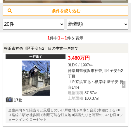
条件を絞り込む
1
1～1
件中
件を表示
横浜市神奈川区子安台2丁目の中古一戸建て
一戸建て
3,480万円
3LDK / 1997年
神奈川県横浜市神奈川区子安台2
丁目
ＪＲ京浜東北・根岸線 新子安 徒
歩14分
建物面積
87.57㎡
土地面積
100.37㎡
17
枚
全室南向きで陽当りと風通しのいい戸建 地下車庫１台分(車種による) ■
３路線３駅が徒歩圏で利用可能な好立地 ■陽当たりと眺望のいいお庭 ■ウ
ォークインクローゼット