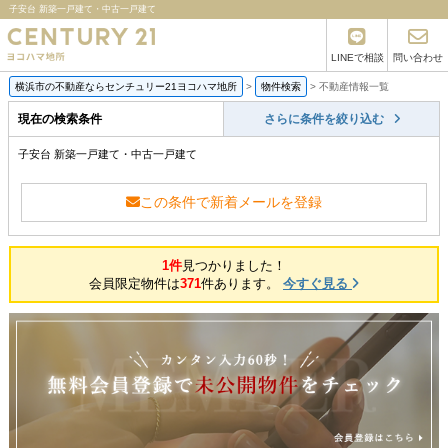
子安台 新築一戸建て・中古一戸建て
LINEで相談
問い合わせ
横浜市の不動産ならセンチュリー21ヨコハマ地所
>
物件検索
>
不動産情報一覧
現在の検索条件
さらに条件を絞り込む
子安台 新築一戸建て・中古一戸建て
この条件で新着メールを登録
1件
見つかりました！
会員限定物件は
371
件あります。
今すぐ見る