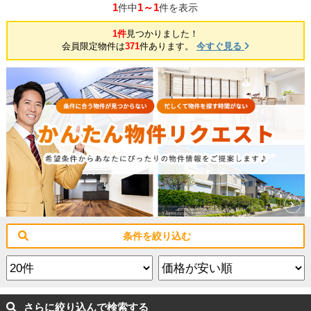
1
1～1
件中
件を表示
1件
見つかりました！
会員限定物件は
371
件あります。
今すぐ見る
条件を絞り込む
さらに絞り込んで検索する