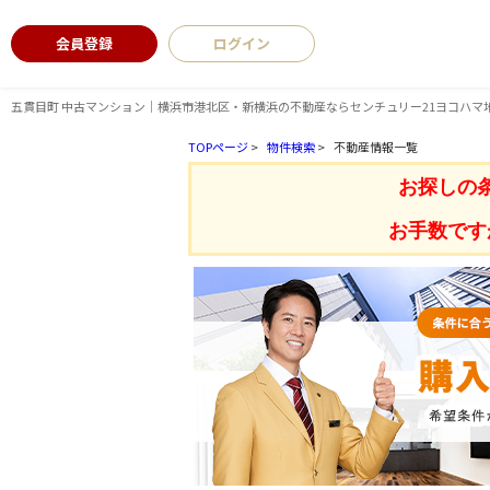
会員登録
ログイン
五貫目町 中古マンション｜横浜市港北区・新横浜の不動産ならセンチュリー21ヨコハマ
TOPページ
>
物件検索
>
不動産情報一覧
お探しの
お手数です