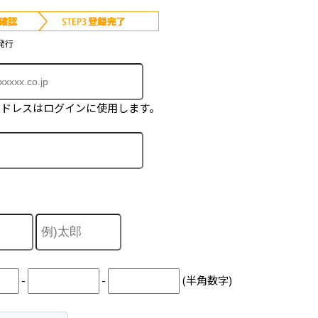
発行
アドレスはログインに使用します。
-
-
(半角数字)