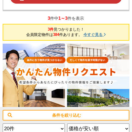
3
1～3
件中
件を表示
3件
見つかりました！
会員限定物件は
384
件あります。
今すぐ見る
条件を絞り込む