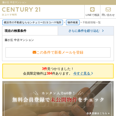
藤が丘 中古マンション
LINEで相談
問い合わせ
横浜市の不動産ならセンチュリー21ヨコハマ地所
>
物件検索
>
不動産情報一覧
現在の検索条件
さらに条件を絞り込む
藤が丘 中古マンション
この条件で新着メールを登録
3件
見つかりました！
会員限定物件は
384
件あります。
今すぐ見る