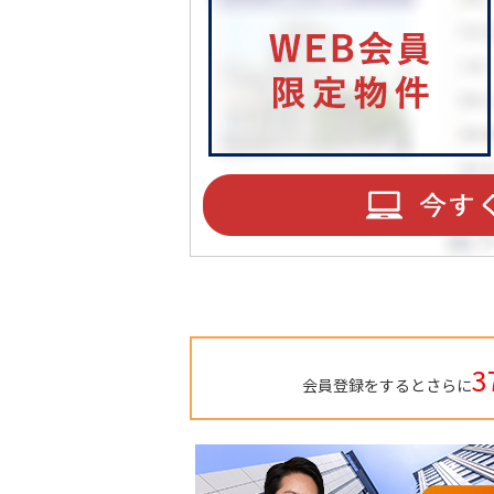
TO
BU
RE
3
会員登録をするとさらに
IN