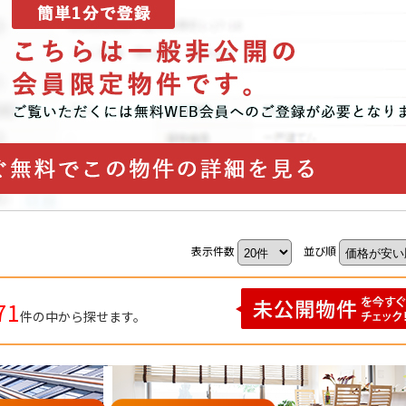
P
SEARCH
トップページ
新横浜のマン
Y
SALE
買いたい
売りたい
表示件数
並び順
NT
71
LEASE BACK
件の中から探せます。
借りたい
リースバック
HERITANCE
COMPANY
不動産相続
会社概要