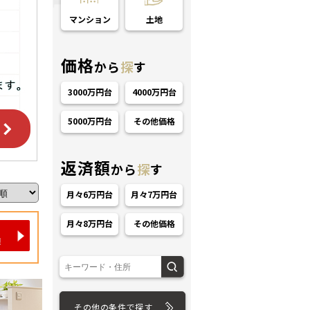
マンション
土地
価格
から
探
す
3000万円台
4000万円台
5000万円台
その他価格
ション
返済額
から
探
す
月々6万円台
月々7万円台
月々8万円台
その他価格
その他の条件で探す