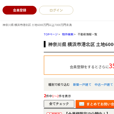
会員登録
ログイン
神奈川県 横浜市港北区 土地6000万円以上7000万円未満
TOPページ
>
物件検索
>
不動産情報一覧
神奈川県 横浜市港北区 土地60
3
会員登録をするとさらに
種別で絞り込む
新築一戸建て
中古一戸建て
2
件中
1～2
件を表示