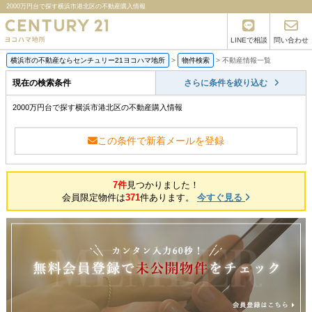
2000万円台で探す横浜市港北区の不動産購入情報
LINEで相談
問い合わせ
横浜市の不動産ならセンチュリー21ヨコハマ地所
>
物件検索
>
不動産情報一覧
現在の検索条件
さらに条件を絞り込む
2000万円台で探す横浜市港北区の不動産購入情報
この条件で新着メールを登録
7件
見つかりました！
会員限定物件は
371
件あります。
今すぐ見る