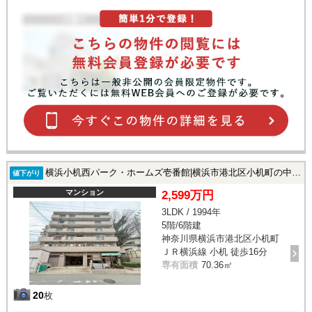
横浜小机西パーク・ホームズ壱番館|横浜市港北区小机町の中古マンション
値下がり
マンション
2,599万円
3LDK / 1994年
5階/6階建
神奈川県横浜市港北区小机町
ＪＲ横浜線 小机 徒歩16分
専有面積
70.36㎡
20
枚