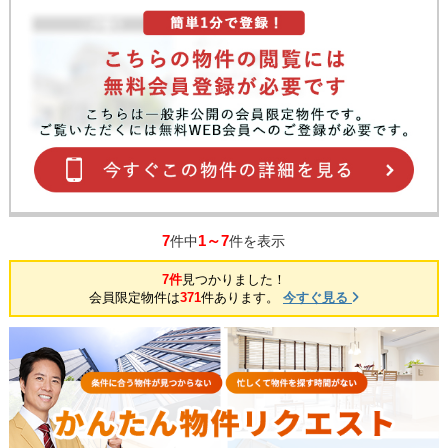
7
1～7
件中
件を表示
7件
見つかりました！
会員限定物件は
371
件あります。
今すぐ見る