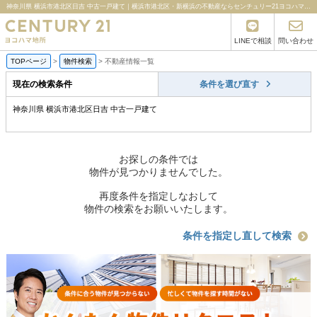
神奈川県 横浜市港北区日吉 中古一戸建て｜横浜市港北区・新横浜の不動産ならセンチュリー21ヨコハマ地所
LINEで相談
問い合わせ
TOPページ
>
物件検索
>
不動産情報一覧
現在の検索条件
条件を選び直す
神奈川県 横浜市港北区日吉 中古一戸建て
お探しの条件では
物件が見つかりませんでした。
再度条件を指定しなおして
物件の検索をお願いいたします。
条件を指定し直して検索