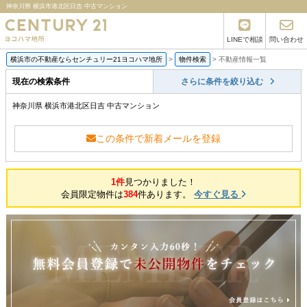
神奈川県 横浜市港北区日吉 中古マンション
LINEで相談
問い合わせ
横浜市の不動産ならセンチュリー21ヨコハマ地所
>
物件検索
>
不動産情報一覧
現在の検索条件
さらに条件を絞り込む
神奈川県 横浜市港北区日吉 中古マンション
この条件で新着メールを登録
1件
見つかりました！
会員限定物件は
384
件あります。
今すぐ見る