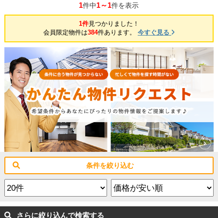
1
1～1
件中
件を表示
1件
見つかりました！
会員限定物件は
384
件あります。
今すぐ見る
条件を絞り込む
さらに絞り込んで検索する