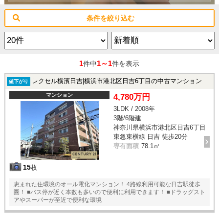
条件を絞り込む
1
1～1
件中
件を表示
レクセル横濱日吉|横浜市港北区日吉6丁目の中古マンション
値下がり
マンション
4,780万円
3LDK / 2008年
3階/6階建
神奈川県横浜市港北区日吉6丁目
東急東横線 日吉 徒歩20分
専有面積
78.1㎡
15
枚
恵まれた住環境のオール電化マンション！ 4路線利用可能な日吉駅徒歩
圏！ ■バス停が近く本数も多いので便利に利用できます！ ■ドラッグスト
アやスーパーが至近で便利な環境