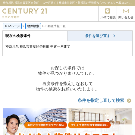
神奈川県 横浜市青葉区奈良町 中古一戸建て｜横浜市港北区・新横浜の不動産ならセンチュリー21ヨコハマ地所
LINEで相談
問い合わせ
TOPページ
>
物件検索
>
不動産情報一覧
現在の検索条件
条件を選び直す
神奈川県 横浜市青葉区奈良町 中古一戸建て
お探しの条件では
物件が見つかりませんでした。
再度条件を指定しなおして
物件の検索をお願いいたします。
条件を指定し直して検索